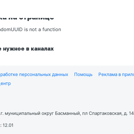
а на странице
ndomUUID is not a function
 нужное в каналах
работке персональных данных
Помощь
Реклама в при
центр
г. муниципальный округ Басманный, пл Спартаковская, д. 14,
 12.01