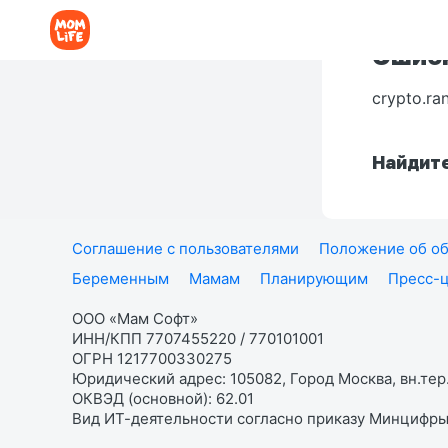
Ошибк
crypto.ra
Найдите
Соглашение с пользователями
Положение об об
Беременным
Мамам
Планирующим
Пресс-
ООО «Мам Софт»
ИНН/КПП 7707455220 / 770101001
ОГРН 1217700330275
Юридический адрес: 105082, Город Москва, вн.тер.
ОКВЭД (основной): 62.01
Вид ИТ-деятельности согласно приказу Минцифры: