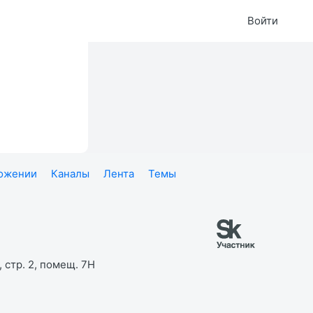
Войти
ложении
Каналы
Лента
Темы
 стр. 2, помещ. 7Н