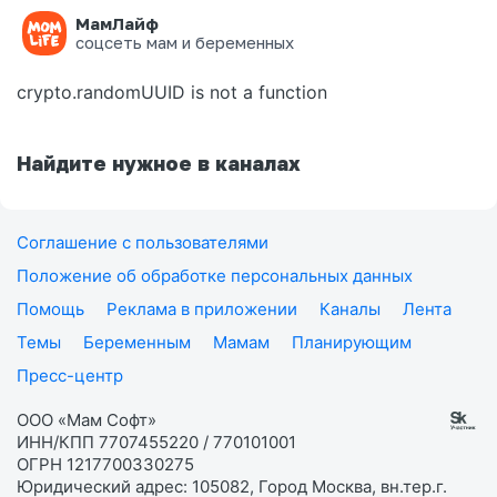
МамЛайф
Ошибка на странице
соцсеть мам и беременных
crypto.randomUUID is not a function
Найдите нужное в каналах
Соглашение с пользователями
Положение об обработке персональных данных
Помощь
Реклама в приложении
Каналы
Лента
Темы
Беременным
Мамам
Планирующим
Пресс-центр
ООО «Мам Софт»
ИНН/КПП 7707455220 / 770101001
ОГРН 1217700330275
Юридический адрес: 105082, Город Москва, вн.тер.г.