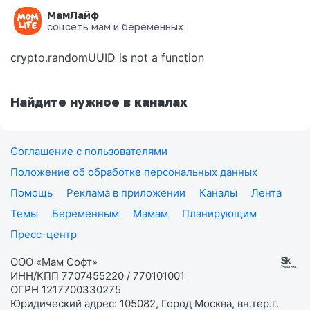
МамЛайф
Ошибка на странице
соцсеть мам и беременных
crypto.randomUUID is not a function
Найдите нужное в каналах
Соглашение с пользователями
Положение об обработке персональных данных
Помощь
Реклама в приложении
Каналы
Лента
Темы
Беременным
Мамам
Планирующим
Пресс-центр
ООО «Мам Софт»
ИНН/КПП 7707455220 / 770101001
ОГРН 1217700330275
Юридический адрес: 105082, Город Москва, вн.тер.г.