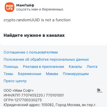
МамЛайф
Ошибка на странице
соцсеть мам и беременных
crypto.randomUUID is not a function
Найдите нужное в каналах
Соглашение с пользователями
Положение об обработке персональных данных
Помощь
Реклама в приложении
Каналы
Лента
Темы
Беременным
Мамам
Планирующим
Пресс-центр
ООО «Мам Софт»
ИНН/КПП 7707455220 / 770101001
ОГРН 1217700330275
Юридический адрес: 105082, Город Москва, вн.тер.г.