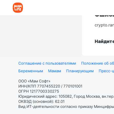
Ошибк
crypto.ra
Найдите
Соглашение с пользователями
Положение об об
Беременным
Мамам
Планирующим
Пресс-
ООО «Мам Софт»
ИНН/КПП 7707455220 / 770101001
ОГРН 1217700330275
Юридический адрес: 105082, Город Москва, вн.тер.
ОКВЭД (основной): 62.01
Вид ИТ-деятельности согласно приказу Минцифры: