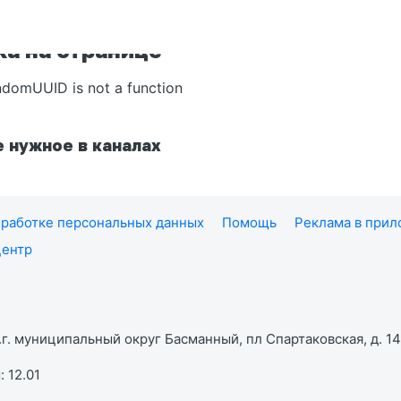
а на странице
ndomUUID is not a function
 нужное в каналах
работке персональных данных
Помощь
Реклама в при
центр
г. муниципальный округ Басманный, пл Спартаковская, д. 14,
 12.01