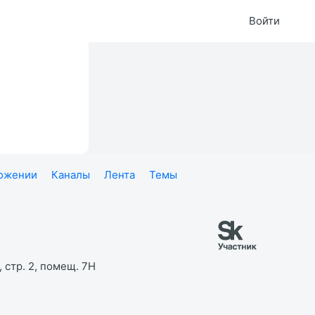
Войти
ложении
Каналы
Лента
Темы
 стр. 2, помещ. 7Н