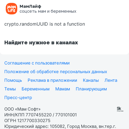
МамЛайф
Ошибка на странице
соцсеть мам и беременных
crypto.randomUUID is not a function
Найдите нужное в каналах
Соглашение с пользователями
Положение об обработке персональных данных
Помощь
Реклама в приложении
Каналы
Лента
Темы
Беременным
Мамам
Планирующим
Пресс-центр
ООО «Мам Софт»
ИНН/КПП 7707455220 / 770101001
ОГРН 1217700330275
Юридический адрес: 105082, Город Москва, вн.тер.г.