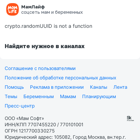
МамЛайф
Ошибка на странице
соцсеть мам и беременных
crypto.randomUUID is not a function
Найдите нужное в каналах
Соглашение с пользователями
Положение об обработке персональных данных
Помощь
Реклама в приложении
Каналы
Лента
Темы
Беременным
Мамам
Планирующим
Пресс-центр
ООО «Мам Софт»
ИНН/КПП 7707455220 / 770101001
ОГРН 1217700330275
Юридический адрес: 105082, Город Москва, вн.тер.г.