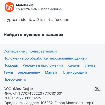
МамЛайф
Ошибка на странице
соцсеть мам и беременных
crypto.randomUUID is not a function
Найдите нужное в каналах
Соглашение с пользователями
Положение об обработке персональных данных
Помощь
Реклама в приложении
Каналы
Лента
Темы
Беременным
Мамам
Планирующим
Пресс-центр
ООО «Мам Софт»
ИНН/КПП 7707455220 / 770101001
ОГРН 1217700330275
Юридический адрес: 105082, Город Москва, вн.тер.г.