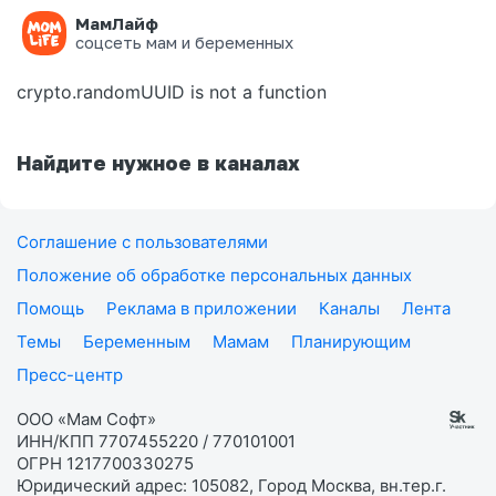
МамЛайф
Ошибка на странице
соцсеть мам и беременных
crypto.randomUUID is not a function
Найдите нужное в каналах
Соглашение с пользователями
Положение об обработке персональных данных
Помощь
Реклама в приложении
Каналы
Лента
Темы
Беременным
Мамам
Планирующим
Пресс-центр
ООО «Мам Софт»
ИНН/КПП 7707455220 / 770101001
ОГРН 1217700330275
Юридический адрес: 105082, Город Москва, вн.тер.г.