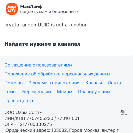
МамЛайф
Ошибка на странице
соцсеть мам и беременных
crypto.randomUUID is not a function
Найдите нужное в каналах
Соглашение с пользователями
Положение об обработке персональных данных
Помощь
Реклама в приложении
Каналы
Лента
Темы
Беременным
Мамам
Планирующим
Пресс-центр
ООО «Мам Софт»
ИНН/КПП 7707455220 / 770101001
ОГРН 1217700330275
Юридический адрес: 105082, Город Москва, вн.тер.г.