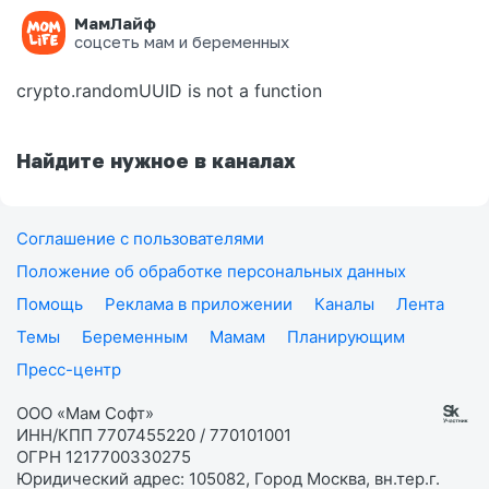
МамЛайф
Ошибка на странице
соцсеть мам и беременных
crypto.randomUUID is not a function
Найдите нужное в каналах
Соглашение с пользователями
Положение об обработке персональных данных
Помощь
Реклама в приложении
Каналы
Лента
Темы
Беременным
Мамам
Планирующим
Пресс-центр
ООО «Мам Софт»
ИНН/КПП 7707455220 / 770101001
ОГРН 1217700330275
Юридический адрес: 105082, Город Москва, вн.тер.г.