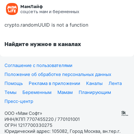
МамЛайф
Ошибка на странице
соцсеть мам и беременных
crypto.randomUUID is not a function
Найдите нужное в каналах
Соглашение с пользователями
Положение об обработке персональных данных
Помощь
Реклама в приложении
Каналы
Лента
Темы
Беременным
Мамам
Планирующим
Пресс-центр
ООО «Мам Софт»
ИНН/КПП 7707455220 / 770101001
ОГРН 1217700330275
Юридический адрес: 105082, Город Москва, вн.тер.г.