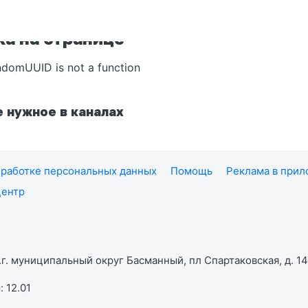
а на странице
ndomUUID is not a function
 нужное в каналах
работке персональных данных
Помощь
Реклама в при
центр
г. муниципальный округ Басманный, пл Спартаковская, д. 14,
 12.01