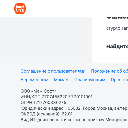
Ошибк
crypto.ra
Найдите
Соглашение с пользователями
Положение об об
Беременным
Мамам
Планирующим
Пресс-
ООО «Мам Софт»
ИНН/КПП 7707455220 / 770101001
ОГРН 1217700330275
Юридический адрес: 105082, Город Москва, вн.тер.
ОКВЭД (основной): 62.01
Вид ИТ-деятельности согласно приказу Минцифры: