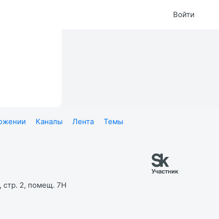
Войти
ложении
Каналы
Лента
Темы
 стр. 2, помещ. 7Н