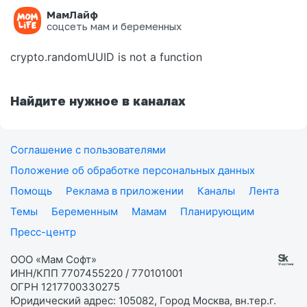
МамЛайф
Ошибка на странице
соцсеть мам и беременных
crypto.randomUUID is not a function
Найдите нужное в каналах
Соглашение с пользователями
Положение об обработке персональных данных
Помощь
Реклама в приложении
Каналы
Лента
Темы
Беременным
Мамам
Планирующим
Пресс-центр
ООО «Мам Софт»
ИНН/КПП 7707455220 / 770101001
ОГРН 1217700330275
Юридический адрес: 105082, Город Москва, вн.тер.г.