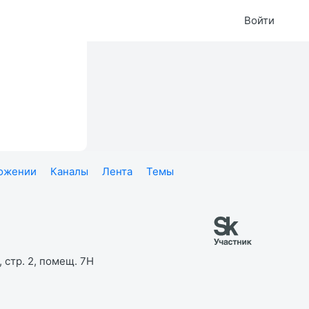
Войти
ложении
Каналы
Лента
Темы
 стр. 2, помещ. 7Н