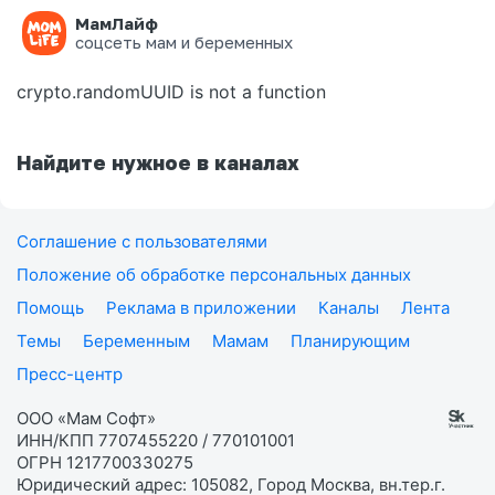
МамЛайф
Ошибка на странице
соцсеть мам и беременных
crypto.randomUUID is not a function
Найдите нужное в каналах
Соглашение с пользователями
Положение об обработке персональных данных
Помощь
Реклама в приложении
Каналы
Лента
Темы
Беременным
Мамам
Планирующим
Пресс-центр
ООО «Мам Софт»
ИНН/КПП 7707455220 / 770101001
ОГРН 1217700330275
Юридический адрес: 105082, Город Москва, вн.тер.г.