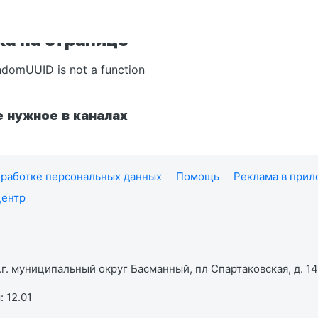
а на странице
ndomUUID is not a function
 нужное в каналах
работке персональных данных
Помощь
Реклама в при
центр
г. муниципальный округ Басманный, пл Спартаковская, д. 14,
 12.01