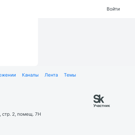
Войти
ложении
Каналы
Лента
Темы
 стр. 2, помещ. 7Н