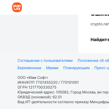
Ошибк
crypto.ra
Найдите
Соглашение с пользователями
Положение об об
Беременным
Мамам
Планирующим
Пресс-
ООО «Мам Софт»
ИНН/КПП 7707455220 / 770101001
ОГРН 1217700330275
Юридический адрес: 105082, Город Москва, вн.тер.
ОКВЭД (основной): 62.01
Вид ИТ-деятельности согласно приказу Минцифры: