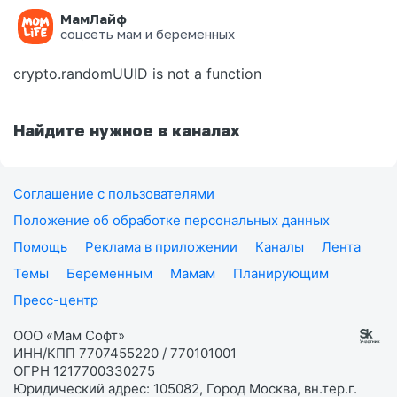
МамЛайф
Ошибка на странице
соцсеть мам и беременных
crypto.randomUUID is not a function
Найдите нужное в каналах
Соглашение с пользователями
Положение об обработке персональных данных
Помощь
Реклама в приложении
Каналы
Лента
Темы
Беременным
Мамам
Планирующим
Пресс-центр
ООО «Мам Софт»
ИНН/КПП 7707455220 / 770101001
ОГРН 1217700330275
Юридический адрес: 105082, Город Москва, вн.тер.г.