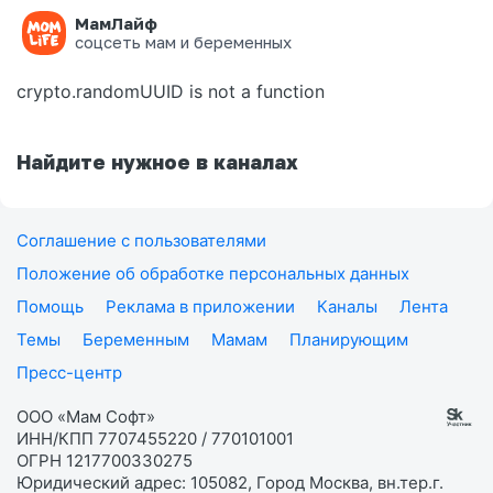
МамЛайф
Ошибка на странице
соцсеть мам и беременных
crypto.randomUUID is not a function
Найдите нужное в каналах
Соглашение с пользователями
Положение об обработке персональных данных
Помощь
Реклама в приложении
Каналы
Лента
Темы
Беременным
Мамам
Планирующим
Пресс-центр
ООО «Мам Софт»
ИНН/КПП 7707455220 / 770101001
ОГРН 1217700330275
Юридический адрес: 105082, Город Москва, вн.тер.г.