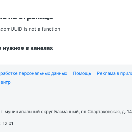
а на странице
ndomUUID is not a function
 нужное в каналах
работке персональных данных
Помощь
Реклама в при
центр
г. муниципальный округ Басманный, пл Спартаковская, д. 14,
 12.01