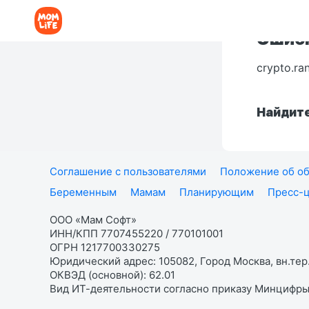
Ошибк
crypto.ra
Найдите
Соглашение с пользователями
Положение об об
Беременным
Мамам
Планирующим
Пресс-
ООО «Мам Софт»
ИНН/КПП 7707455220 / 770101001
ОГРН 1217700330275
Юридический адрес: 105082, Город Москва, вн.тер.
ОКВЭД (основной): 62.01
Вид ИТ-деятельности согласно приказу Минцифры: