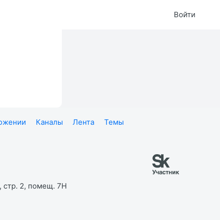
Войти
ложении
Каналы
Лента
Темы
 стр. 2, помещ. 7Н