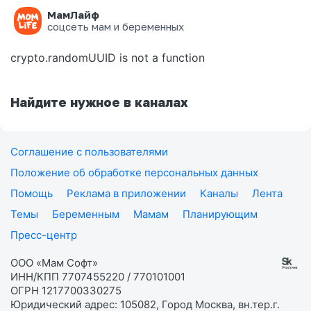
МамЛайф
Ошибка на странице
соцсеть мам и беременных
crypto.randomUUID is not a function
Найдите нужное в каналах
Соглашение с пользователями
Положение об обработке персональных данных
Помощь
Реклама в приложении
Каналы
Лента
Темы
Беременным
Мамам
Планирующим
Пресс-центр
ООО «Мам Софт»
ИНН/КПП 7707455220 / 770101001
ОГРН 1217700330275
Юридический адрес: 105082, Город Москва, вн.тер.г.