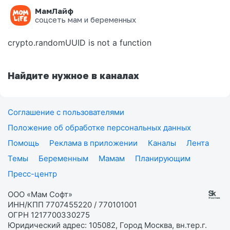
МамЛайф
Ошибка на странице
соцсеть мам и беременных
crypto.randomUUID is not a function
Найдите нужное в каналах
Соглашение с пользователями
Положение об обработке персональных данных
Помощь
Реклама в приложении
Каналы
Лента
Темы
Беременным
Мамам
Планирующим
Пресс-центр
ООО «Мам Софт»
ИНН/КПП 7707455220 / 770101001
ОГРН 1217700330275
Юридический адрес: 105082, Город Москва, вн.тер.г.