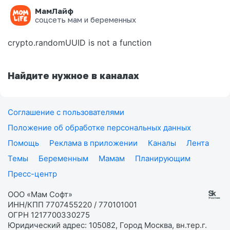
МамЛайф
Ошибка на странице
соцсеть мам и беременных
crypto.randomUUID is not a function
Найдите нужное в каналах
Соглашение с пользователями
Положение об обработке персональных данных
Помощь
Реклама в приложении
Каналы
Лента
Темы
Беременным
Мамам
Планирующим
Пресс-центр
ООО «Мам Софт»
ИНН/КПП 7707455220 / 770101001
ОГРН 1217700330275
Юридический адрес: 105082, Город Москва, вн.тер.г.