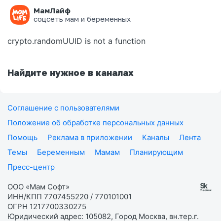
МамЛайф
Ошибка на странице
соцсеть мам и беременных
crypto.randomUUID is not a function
Найдите нужное в каналах
Соглашение с пользователями
Положение об обработке персональных данных
Помощь
Реклама в приложении
Каналы
Лента
Темы
Беременным
Мамам
Планирующим
Пресс-центр
ООО «Мам Софт»
ИНН/КПП 7707455220 / 770101001
ОГРН 1217700330275
Юридический адрес: 105082, Город Москва, вн.тер.г.