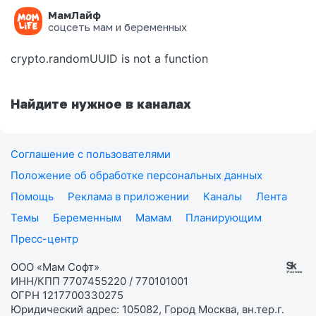
МамЛайф
Ошибка на странице
соцсеть мам и беременных
crypto.randomUUID is not a function
Найдите нужное в каналах
Соглашение с пользователями
Положение об обработке персональных данных
Помощь
Реклама в приложении
Каналы
Лента
Темы
Беременным
Мамам
Планирующим
Пресс-центр
ООО «Мам Софт»
ИНН/КПП 7707455220 / 770101001
ОГРН 1217700330275
Юридический адрес: 105082, Город Москва, вн.тер.г.