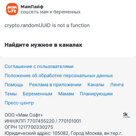
МамЛайф
Ошибка на странице
соцсеть мам и беременных
crypto.randomUUID is not a function
Найдите нужное в каналах
Соглашение с пользователями
Положение об обработке персональных данных
Помощь
Реклама в приложении
Каналы
Лента
Темы
Беременным
Мамам
Планирующим
Пресс-центр
ООО «Мам Софт»
ИНН/КПП 7707455220 / 770101001
ОГРН 1217700330275
Юридический адрес: 105082, Город Москва, вн.тер.г.