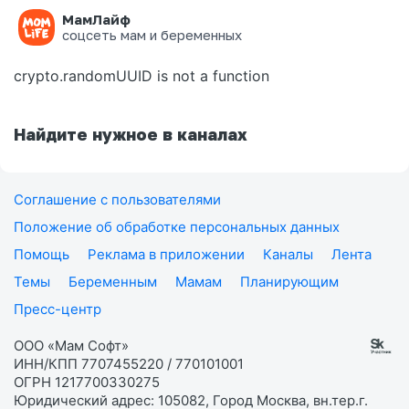
МамЛайф
Ошибка на странице
соцсеть мам и беременных
crypto.randomUUID is not a function
Найдите нужное в каналах
Соглашение с пользователями
Положение об обработке персональных данных
Помощь
Реклама в приложении
Каналы
Лента
Темы
Беременным
Мамам
Планирующим
Пресс-центр
ООО «Мам Софт»
ИНН/КПП 7707455220 / 770101001
ОГРН 1217700330275
Юридический адрес: 105082, Город Москва, вн.тер.г.