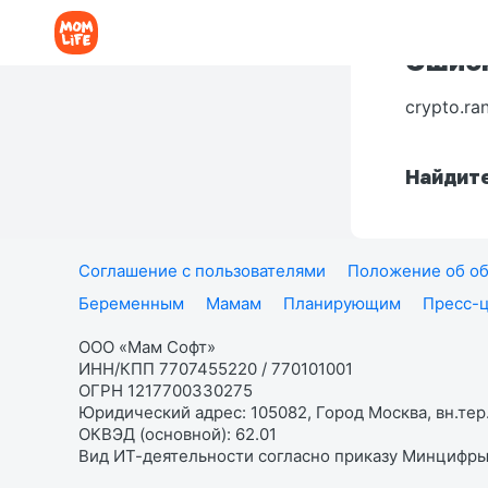
Ошибк
crypto.ra
Найдите
Соглашение с пользователями
Положение об об
Беременным
Мамам
Планирующим
Пресс-
ООО «Мам Софт»
ИНН/КПП 7707455220 / 770101001
ОГРН 1217700330275
Юридический адрес: 105082, Город Москва, вн.тер.
ОКВЭД (основной): 62.01
Вид ИТ-деятельности согласно приказу Минцифры: