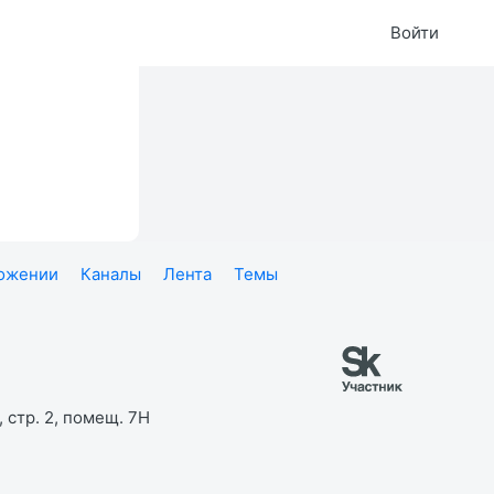
Войти
ложении
Каналы
Лента
Темы
 стр. 2, помещ. 7Н