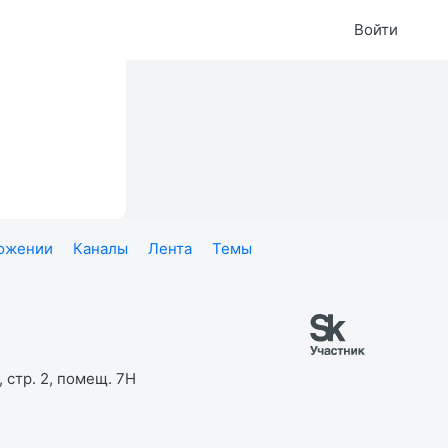
Войти
ложении
Каналы
Лента
Темы
 стр. 2, помещ. 7Н