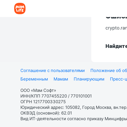
Ошибк
crypto.ra
Найдите
Соглашение с пользователями
Положение об об
Беременным
Мамам
Планирующим
Пресс-
ООО «Мам Софт»
ИНН/КПП 7707455220 / 770101001
ОГРН 1217700330275
Юридический адрес: 105082, Город Москва, вн.тер.
ОКВЭД (основной): 62.01
Вид ИТ-деятельности согласно приказу Минцифры: