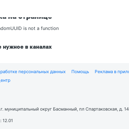
а на странице
ndomUUID is not a function
 нужное в каналах
работке персональных данных
Помощь
Реклама в при
центр
г. муниципальный округ Басманный, пл Спартаковская, д. 14,
 12.01