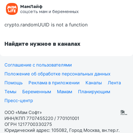
МамЛайф
Ошибка на странице
соцсеть мам и беременных
crypto.randomUUID is not a function
Найдите нужное в каналах
Соглашение с пользователями
Положение об обработке персональных данных
Помощь
Реклама в приложении
Каналы
Лента
Темы
Беременным
Мамам
Планирующим
Пресс-центр
ООО «Мам Софт»
ИНН/КПП 7707455220 / 770101001
ОГРН 1217700330275
Юридический адрес: 105082, Город Москва, вн.тер.г.