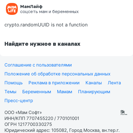
МамЛайф
Ошибка на странице
соцсеть мам и беременных
crypto.randomUUID is not a function
Найдите нужное в каналах
Соглашение с пользователями
Положение об обработке персональных данных
Помощь
Реклама в приложении
Каналы
Лента
Темы
Беременным
Мамам
Планирующим
Пресс-центр
ООО «Мам Софт»
ИНН/КПП 7707455220 / 770101001
ОГРН 1217700330275
Юридический адрес: 105082, Город Москва, вн.тер.г.