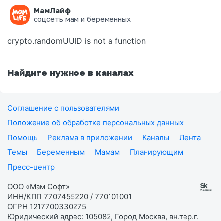
МамЛайф
Ошибка на странице
соцсеть мам и беременных
crypto.randomUUID is not a function
Найдите нужное в каналах
Соглашение с пользователями
Положение об обработке персональных данных
Помощь
Реклама в приложении
Каналы
Лента
Темы
Беременным
Мамам
Планирующим
Пресс-центр
ООО «Мам Софт»
ИНН/КПП 7707455220 / 770101001
ОГРН 1217700330275
Юридический адрес: 105082, Город Москва, вн.тер.г.