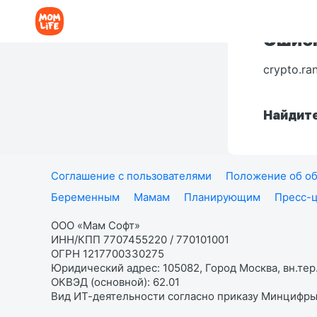
Ошибк
crypto.ra
Найдите
Соглашение с пользователями
Положение об об
Беременным
Мамам
Планирующим
Пресс-
ООО «Мам Софт»
ИНН/КПП 7707455220 / 770101001
ОГРН 1217700330275
Юридический адрес: 105082, Город Москва, вн.тер.
ОКВЭД (основной): 62.01
Вид ИТ-деятельности согласно приказу Минцифры: