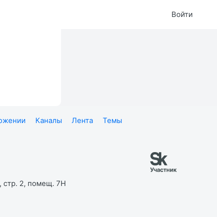
Войти
ложении
Каналы
Лента
Темы
 стр. 2, помещ. 7Н