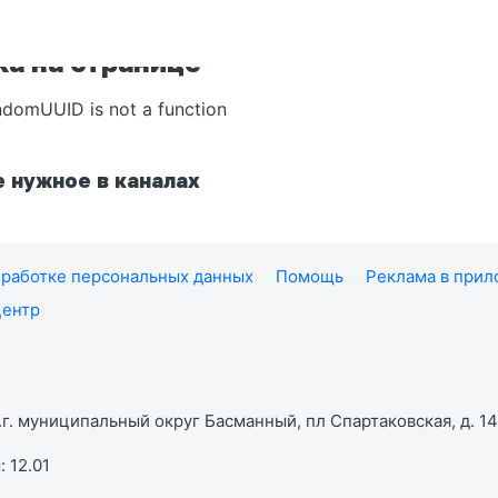
а на странице
ndomUUID is not a function
 нужное в каналах
работке персональных данных
Помощь
Реклама в при
центр
г. муниципальный округ Басманный, пл Спартаковская, д. 14,
 12.01