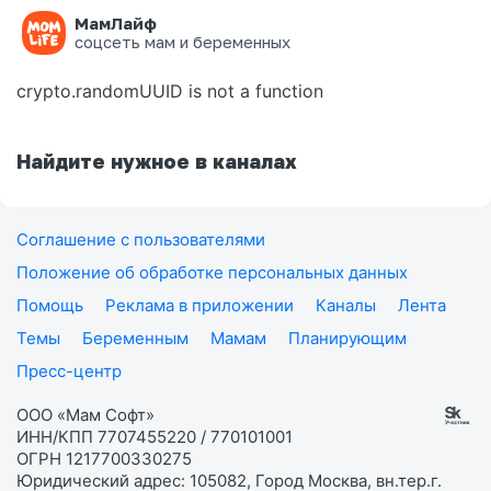
МамЛайф
Ошибка на странице
соцсеть мам и беременных
crypto.randomUUID is not a function
Найдите нужное в каналах
Соглашение с пользователями
Положение об обработке персональных данных
Помощь
Реклама в приложении
Каналы
Лента
Темы
Беременным
Мамам
Планирующим
Пресс-центр
ООО «Мам Софт»
ИНН/КПП 7707455220 / 770101001
ОГРН 1217700330275
Юридический адрес: 105082, Город Москва, вн.тер.г.