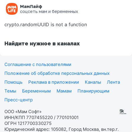
МамЛайф
Ошибка на странице
соцсеть мам и беременных
crypto.randomUUID is not a function
Найдите нужное в каналах
Соглашение с пользователями
Положение об обработке персональных данных
Помощь
Реклама в приложении
Каналы
Лента
Темы
Беременным
Мамам
Планирующим
Пресс-центр
ООО «Мам Софт»
ИНН/КПП 7707455220 / 770101001
ОГРН 1217700330275
Юридический адрес: 105082, Город Москва, вн.тер.г.