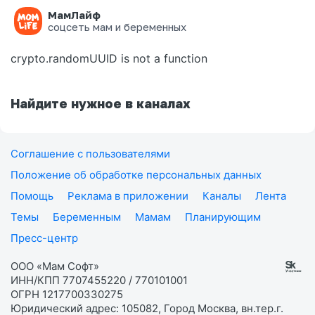
МамЛайф
Ошибка на странице
соцсеть мам и беременных
crypto.randomUUID is not a function
Найдите нужное в каналах
Соглашение с пользователями
Положение об обработке персональных данных
Помощь
Реклама в приложении
Каналы
Лента
Темы
Беременным
Мамам
Планирующим
Пресс-центр
ООО «Мам Софт»
ИНН/КПП 7707455220 / 770101001
ОГРН 1217700330275
Юридический адрес: 105082, Город Москва, вн.тер.г.