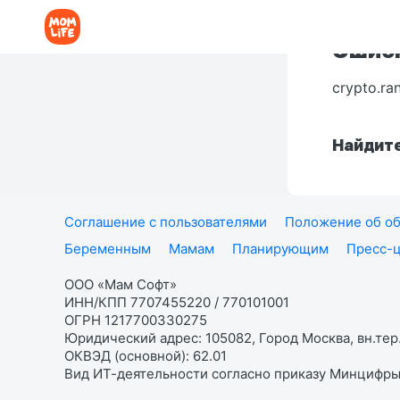
Ошибк
crypto.ra
Найдите
Соглашение с пользователями
Положение об об
Беременным
Мамам
Планирующим
Пресс-
ООО «Мам Софт»
ИНН/КПП 7707455220 / 770101001
ОГРН 1217700330275
Юридический адрес: 105082, Город Москва, вн.тер.
ОКВЭД (основной): 62.01
Вид ИТ-деятельности согласно приказу Минцифры: