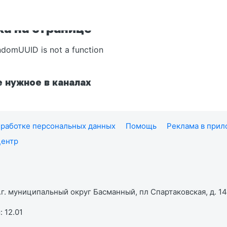
а на странице
ndomUUID is not a function
 нужное в каналах
работке персональных данных
Помощь
Реклама в при
центр
г. муниципальный округ Басманный, пл Спартаковская, д. 14,
 12.01