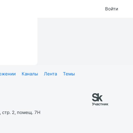
Войти
ложении
Каналы
Лента
Темы
 стр. 2, помещ. 7Н