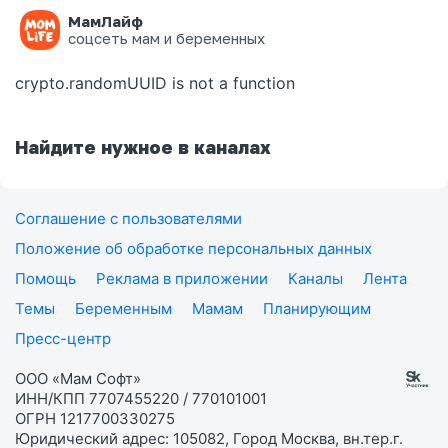
МамЛайф
Ошибка на странице
соцсеть мам и беременных
crypto.randomUUID is not a function
Найдите нужное в каналах
Соглашение с пользователями
Положение об обработке персональных данных
Помощь
Реклама в приложении
Каналы
Лента
Темы
Беременным
Мамам
Планирующим
Пресс-центр
ООО «Мам Софт»
ИНН/КПП 7707455220 / 770101001
ОГРН 1217700330275
Юридический адрес: 105082, Город Москва, вн.тер.г.