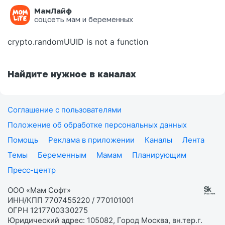
МамЛайф
Ошибка на странице
соцсеть мам и беременных
crypto.randomUUID is not a function
Найдите нужное в каналах
Соглашение с пользователями
Положение об обработке персональных данных
Помощь
Реклама в приложении
Каналы
Лента
Темы
Беременным
Мамам
Планирующим
Пресс-центр
ООО «Мам Софт»
ИНН/КПП 7707455220 / 770101001
ОГРН 1217700330275
Юридический адрес: 105082, Город Москва, вн.тер.г.