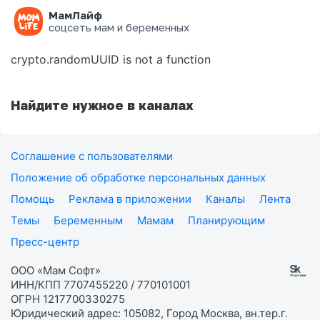
МамЛайф
Ошибка на странице
соцсеть мам и беременных
crypto.randomUUID is not a function
Найдите нужное в каналах
Соглашение с пользователями
Положение об обработке персональных данных
Помощь
Реклама в приложении
Каналы
Лента
Темы
Беременным
Мамам
Планирующим
Пресс-центр
ООО «Мам Софт»
ИНН/КПП 7707455220 / 770101001
ОГРН 1217700330275
Юридический адрес: 105082, Город Москва, вн.тер.г.