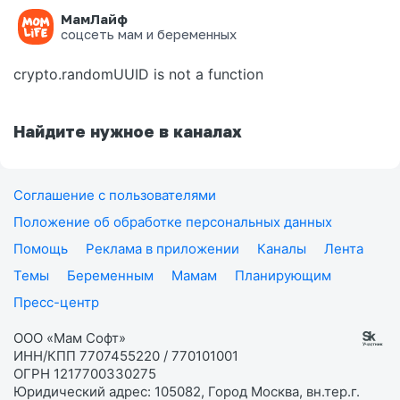
МамЛайф
Ошибка на странице
соцсеть мам и беременных
crypto.randomUUID is not a function
Найдите нужное в каналах
Соглашение с пользователями
Положение об обработке персональных данных
Помощь
Реклама в приложении
Каналы
Лента
Темы
Беременным
Мамам
Планирующим
Пресс-центр
ООО «Мам Софт»
ИНН/КПП 7707455220 / 770101001
ОГРН 1217700330275
Юридический адрес: 105082, Город Москва, вн.тер.г.