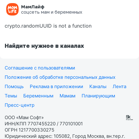
МамЛайф
Ошибка на странице
соцсеть мам и беременных
crypto.randomUUID is not a function
Найдите нужное в каналах
Соглашение с пользователями
Положение об обработке персональных данных
Помощь
Реклама в приложении
Каналы
Лента
Темы
Беременным
Мамам
Планирующим
Пресс-центр
ООО «Мам Софт»
ИНН/КПП 7707455220 / 770101001
ОГРН 1217700330275
Юридический адрес: 105082, Город Москва, вн.тер.г.