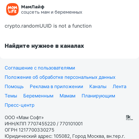
МамЛайф
Ошибка на странице
соцсеть мам и беременных
crypto.randomUUID is not a function
Найдите нужное в каналах
Соглашение с пользователями
Положение об обработке персональных данных
Помощь
Реклама в приложении
Каналы
Лента
Темы
Беременным
Мамам
Планирующим
Пресс-центр
ООО «Мам Софт»
ИНН/КПП 7707455220 / 770101001
ОГРН 1217700330275
Юридический адрес: 105082, Город Москва, вн.тер.г.