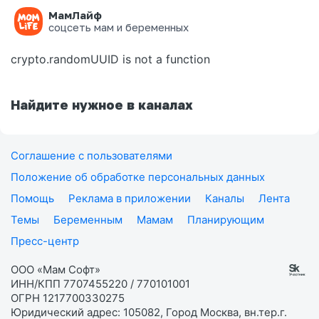
МамЛайф
Ошибка на странице
соцсеть мам и беременных
crypto.randomUUID is not a function
Найдите нужное в каналах
Соглашение с пользователями
Положение об обработке персональных данных
Помощь
Реклама в приложении
Каналы
Лента
Темы
Беременным
Мамам
Планирующим
Пресс-центр
ООО «Мам Софт»
ИНН/КПП 7707455220 / 770101001
ОГРН 1217700330275
Юридический адрес: 105082, Город Москва, вн.тер.г.