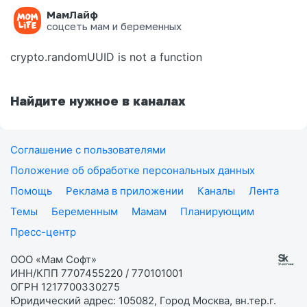
МамЛайф
Ошибка на странице
соцсеть мам и беременных
crypto.randomUUID is not a function
Найдите нужное в каналах
Соглашение с пользователями
Положение об обработке персональных данных
Помощь
Реклама в приложении
Каналы
Лента
Темы
Беременным
Мамам
Планирующим
Пресс-центр
ООО «Мам Софт»
ИНН/КПП 7707455220 / 770101001
ОГРН 1217700330275
Юридический адрес: 105082, Город Москва, вн.тер.г.