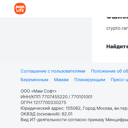
Ошибк
crypto.ra
Найдите
Соглашение с пользователями
Положение об об
Беременным
Мамам
Планирующим
Пресс-
ООО «Мам Софт»
ИНН/КПП 7707455220 / 770101001
ОГРН 1217700330275
Юридический адрес: 105082, Город Москва, вн.тер.
ОКВЭД (основной): 62.01
Вид ИТ-деятельности согласно приказу Минцифры: