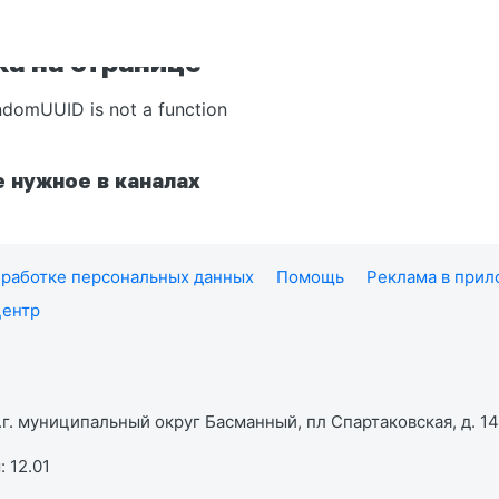
а на странице
ndomUUID is not a function
 нужное в каналах
работке персональных данных
Помощь
Реклама в при
центр
г. муниципальный округ Басманный, пл Спартаковская, д. 14,
 12.01