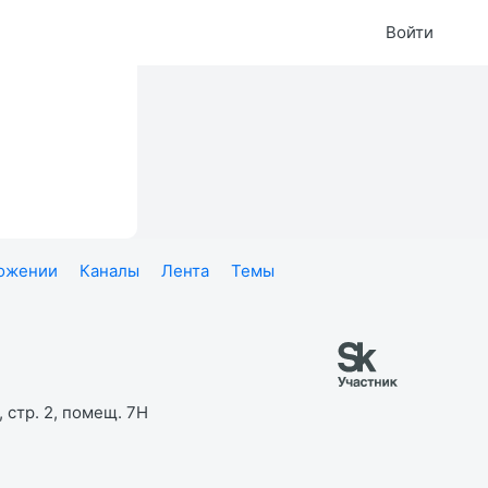
Войти
ложении
Каналы
Лента
Темы
 стр. 2, помещ. 7Н