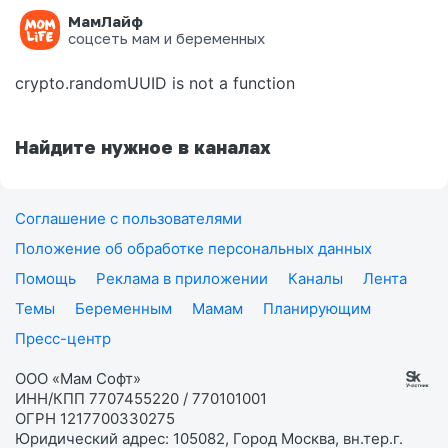
МамЛайф
Ошибка на странице
соцсеть мам и беременных
crypto.randomUUID is not a function
Найдите нужное в каналах
Соглашение с пользователями
Положение об обработке персональных данных
Помощь
Реклама в приложении
Каналы
Лента
Темы
Беременным
Мамам
Планирующим
Пресс-центр
ООО «Мам Софт»
ИНН/КПП 7707455220 / 770101001
ОГРН 1217700330275
Юридический адрес: 105082, Город Москва, вн.тер.г.