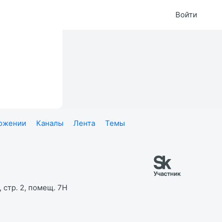
Войти
ложении
Каналы
Лента
Темы
 стр. 2, помещ. 7Н