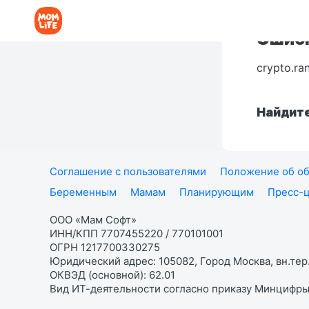
Ошибк
crypto.ra
Найдите
Соглашение с пользователями
Положение об об
Беременным
Мамам
Планирующим
Пресс-
ООО «Мам Софт»
ИНН/КПП 7707455220 / 770101001
ОГРН 1217700330275
Юридический адрес: 105082, Город Москва, вн.тер.
ОКВЭД (основной): 62.01
Вид ИТ-деятельности согласно приказу Минцифры: