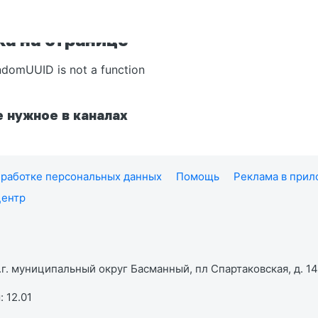
а на странице
ndomUUID is not a function
 нужное в каналах
работке персональных данных
Помощь
Реклама в при
центр
г. муниципальный округ Басманный, пл Спартаковская, д. 14,
 12.01