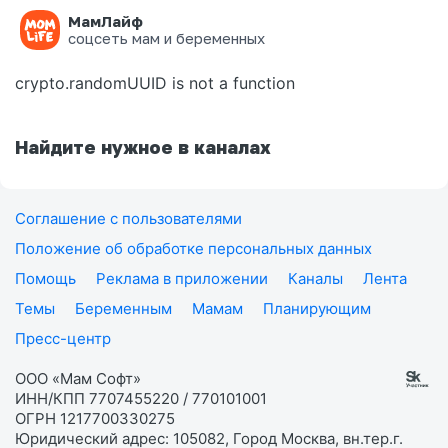
МамЛайф
Ошибка на странице
соцсеть мам и беременных
crypto.randomUUID is not a function
Найдите нужное в каналах
Соглашение с пользователями
Положение об обработке персональных данных
Помощь
Реклама в приложении
Каналы
Лента
Темы
Беременным
Мамам
Планирующим
Пресс-центр
ООО «Мам Софт»
ИНН/КПП 7707455220 / 770101001
ОГРН 1217700330275
Юридический адрес: 105082, Город Москва, вн.тер.г.