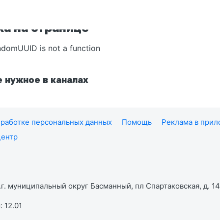
а на странице
ndomUUID is not a function
 нужное в каналах
работке персональных данных
Помощь
Реклама в при
центр
г. муниципальный округ Басманный, пл Спартаковская, д. 14,
 12.01