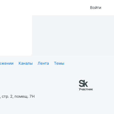
Войти
ложении
Каналы
Лента
Темы
 стр. 2, помещ. 7Н