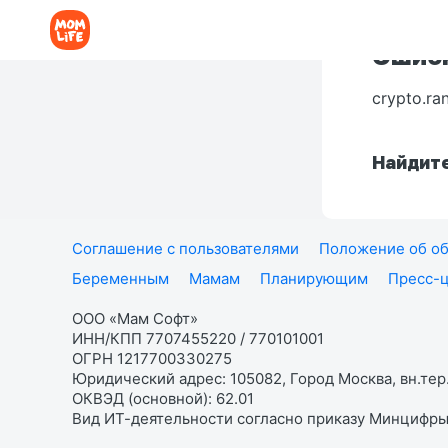
Ошибк
crypto.ra
Найдите
Соглашение с пользователями
Положение об об
Беременным
Мамам
Планирующим
Пресс-
ООО «Мам Софт»
ИНН/КПП 7707455220 / 770101001
ОГРН 1217700330275
Юридический адрес: 105082, Город Москва, вн.тер.
ОКВЭД (основной): 62.01
Вид ИТ-деятельности согласно приказу Минцифры: